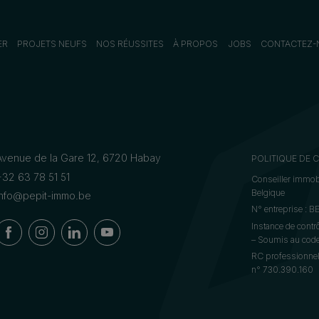
ER
PROJETS NEUFS
NOS RÉUSSITES
À PROPOS
JOBS
CONTACTEZ-
Avenue de la Gare 12, 6720 Habay
POLITIQUE DE 
+32 63 78 51 51
Conseiller immobi
Belgique
info@pepit-immo.be
N° entreprise : 
Instance de contr
– Soumis au code 
RC professionnel
n° 730.390.160