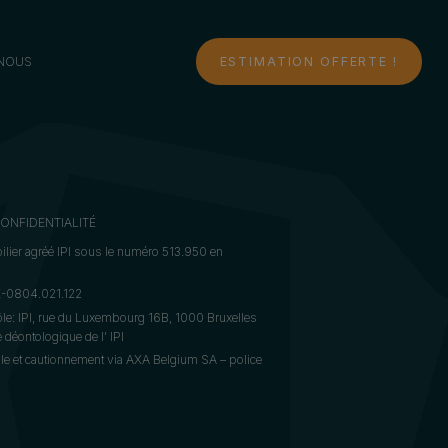
NOUS
ESTIMATION OFFERTE !
CONFIDENTIALITÉ
lier agréé IPI sous le numéro 513.950 en
BE-0804.021.122
ôle: IPI, rue du Luxembourg 16B, 1000 Bruxelles
déontologique de l’ IPI
le et cautionnement via AXA Belgium SA – police