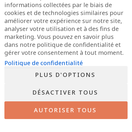
informations collectées par le biais de
cookies et de technologies similaires pour
POLITIQUE DE CONFIDENTIALITÉ
améliorer votre expérience sur notre site,
Conseiller immobilier agréé IPI sous le numéro 513.950 en Belgique
analyser votre utilisation et à des fins de
N° entreprise : BE-0804.021.122
marketing. Vous pouvez en savoir plus
Instance de contrôle: IPI, rue du Luxembourg 16B, 1000 Bruxelles – Soumis
au code déontologique de l’ IPI
dans notre politique de confidentialité et
RC professionnelle et cautionnement via AXA Belgium SA – police n°
gérer votre consentement à tout moment.
730.390.160
Politique de confidentialité
NEWSLETTER
PLUS D'OPTIONS
Bientôt disponible !
DÉSACTIVER TOUS
© 2026 - Pepit immo - All Rights Reserved. Site de
Inside Communication
AUTORISER TOUS