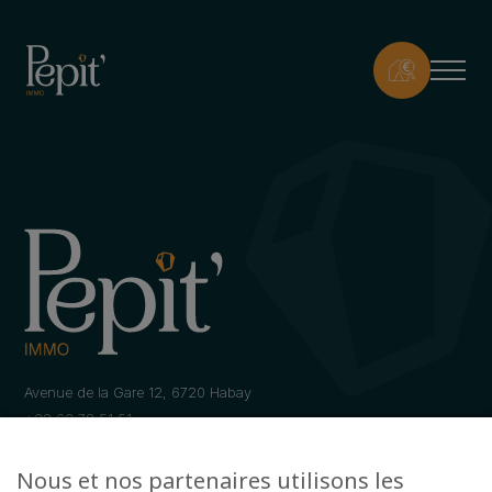
Avenue de la Gare 12, 6720 Habay
+32 63 78 51 51
info@pepit-immo.be
Nous et nos partenaires utilisons les