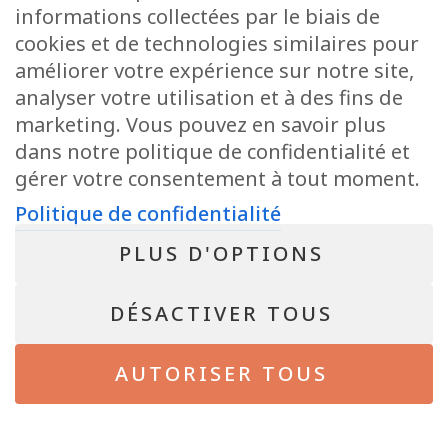
informations collectées par le biais de
cookies et de technologies similaires pour
POLITIQUE DE CONFIDENTIALITÉ
améliorer votre expérience sur notre site,
Conseiller immobilier agréé IPI sous le numéro 513.950 en Belgique
analyser votre utilisation et à des fins de
N° entreprise : BE-0804.021.122
marketing. Vous pouvez en savoir plus
Instance de contrôle: IPI, rue du Luxembourg 16B, 1000 Bruxelles – Soumis
au code déontologique de l’ IPI
dans notre politique de confidentialité et
RC professionnelle et cautionnement via AXA Belgium SA – police n°
gérer votre consentement à tout moment.
730.390.160
Politique de confidentialité
NEWSLETTER
PLUS D'OPTIONS
Bientôt disponible !
DÉSACTIVER TOUS
© 2026 - Pepit immo - All Rights Reserved. Site de
Inside Communication
AUTORISER TOUS