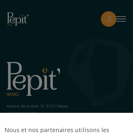
Avenue de la Gare 12, 6720 Habay
+32 63 78 51 51
info@pepit-immo.be
Nous et nos partenaires utilisons les