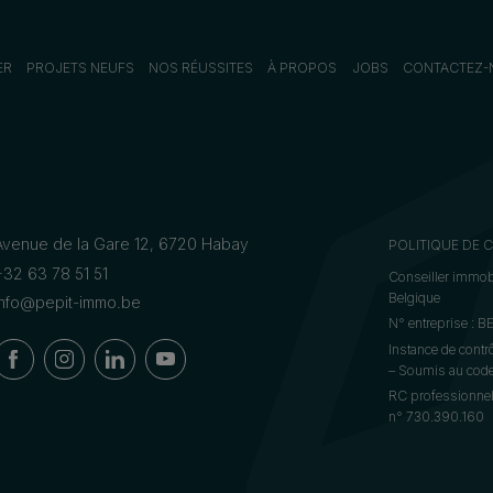
ER
PROJETS NEUFS
NOS RÉUSSITES
À PROPOS
JOBS
CONTACTEZ-
Avenue de la Gare 12, 6720 Habay
POLITIQUE DE 
+32 63 78 51 51
Conseiller immobi
Belgique
info@pepit-immo.be
N° entreprise : 
Instance de contr
– Soumis au code 
RC professionnel
n° 730.390.160