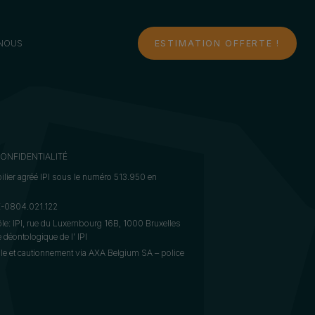
NOUS
ESTIMATION OFFERTE !
CONFIDENTIALITÉ
lier agréé IPI sous le numéro 513.950 en
BE-0804.021.122
ôle: IPI, rue du Luxembourg 16B, 1000 Bruxelles
déontologique de l’ IPI
le et cautionnement via AXA Belgium SA – police