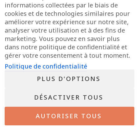
informations collectées par le biais de
cookies et de technologies similaires pour
POLITIQUE DE CONFIDENTIALITÉ
améliorer votre expérience sur notre site,
Conseiller immobilier agréé IPI sous le numéro 513.950 en Belgique
analyser votre utilisation et à des fins de
N° entreprise : BE-0804.021.122
marketing. Vous pouvez en savoir plus
Instance de contrôle: IPI, rue du Luxembourg 16B, 1000 Bruxelles – Soumis
au code déontologique de l’ IPI
dans notre politique de confidentialité et
RC professionnelle et cautionnement via AXA Belgium SA – police n°
gérer votre consentement à tout moment.
730.390.160
Politique de confidentialité
NEWSLETTER
PLUS D'OPTIONS
Bientôt disponible !
DÉSACTIVER TOUS
© 2026 - Pepit immo - All Rights Reserved. Site de
Inside Communication
AUTORISER TOUS