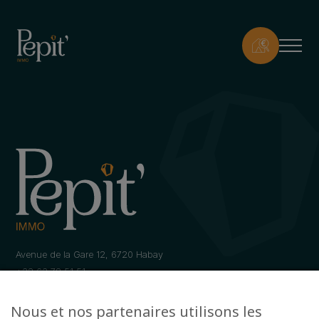
Avenue de la Gare 12, 6720 Habay
+32 63 78 51 51
info@pepit-immo.be
Nous et nos partenaires utilisons les