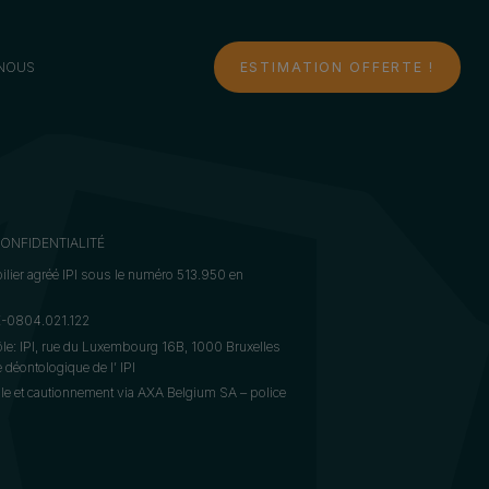
NOUS
ESTIMATION OFFERTE !
CONFIDENTIALITÉ
lier agréé IPI sous le numéro 513.950 en
BE-0804.021.122
ôle: IPI, rue du Luxembourg 16B, 1000 Bruxelles
déontologique de l’ IPI
le et cautionnement via AXA Belgium SA – police