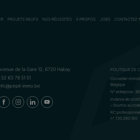
ER
PROJETS NEUFS
NOS RÉUSSITES
À PROPOS
JOBS
CONTACTEZ-
Avenue de la Gare 12, 6720 Habay
POLITIQUE DE 
+32 63 78 51 51
Conseiller immobi
Belgique
info@pepit-immo.be
N° entreprise : 
Instance de contr
– Soumis au code 
RC professionnel
n° 730.390.160