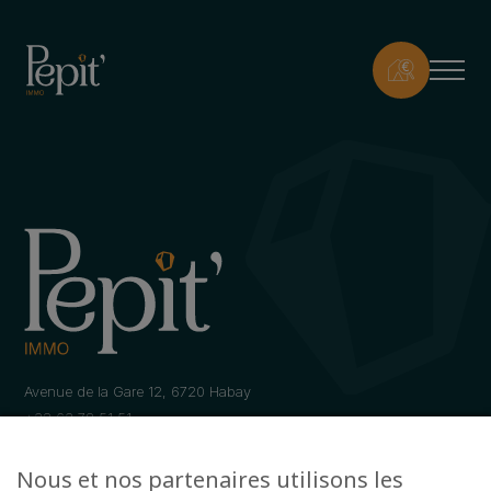
Avenue de la Gare 12, 6720 Habay
+32 63 78 51 51
info@pepit-immo.be
Nous et nos partenaires utilisons les