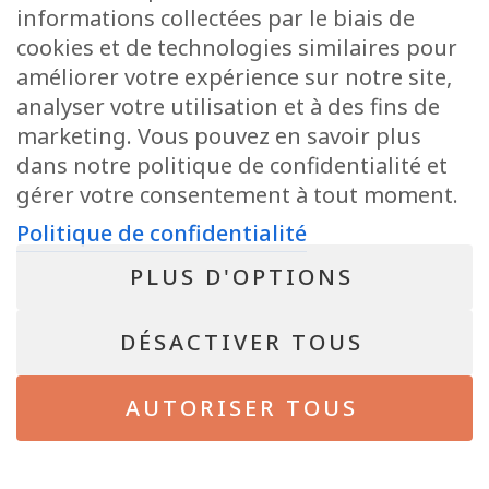
informations collectées par le biais de
cookies et de technologies similaires pour
POLITIQUE DE CONFIDENTIALITÉ
améliorer votre expérience sur notre site,
Conseiller immobilier agréé IPI sous le numéro 513.950 en Belgique
analyser votre utilisation et à des fins de
N° entreprise : BE-0804.021.122
marketing. Vous pouvez en savoir plus
Instance de contrôle: IPI, rue du Luxembourg 16B, 1000 Bruxelles – Soumis
au code déontologique de l’ IPI
dans notre politique de confidentialité et
RC professionnelle et cautionnement via AXA Belgium SA – police n°
gérer votre consentement à tout moment.
730.390.160
Politique de confidentialité
NEWSLETTER
PLUS D'OPTIONS
Bientôt disponible !
DÉSACTIVER TOUS
© 2026 - Pepit immo - All Rights Reserved. Site de
Inside Communication
AUTORISER TOUS