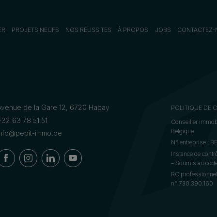
ER
PROJETS NEUFS
NOS RÉUSSITES
À PROPOS
JOBS
CONTACTEZ-
Avenue de la Gare 12, 6720 Habay
POLITIQUE DE 
+32 63 78 51 51
Conseiller immobi
Belgique
info@pepit-immo.be
N° entreprise : 
Instance de contr
– Soumis au code 
RC professionnel
n° 730.390.160