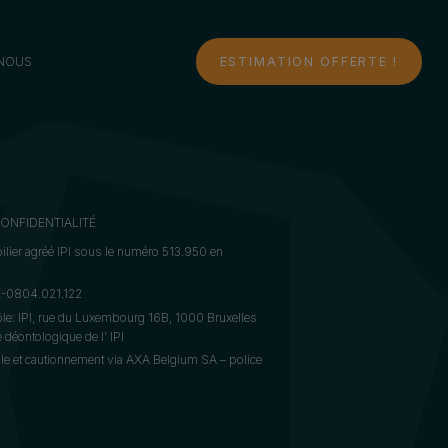
NOUS
ESTIMATION OFFERTE !
CONFIDENTIALITÉ
lier agréé IPI sous le numéro 513.950 en
BE-0804.021.122
ôle: IPI, rue du Luxembourg 16B, 1000 Bruxelles
déontologique de l’ IPI
le et cautionnement via AXA Belgium SA – police