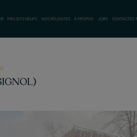
ER
PROJETS NEUFS
NOS RÉUSSITES
À PROPOS
JOBS
CONTACTEZ-
ol)
SIGNOL)