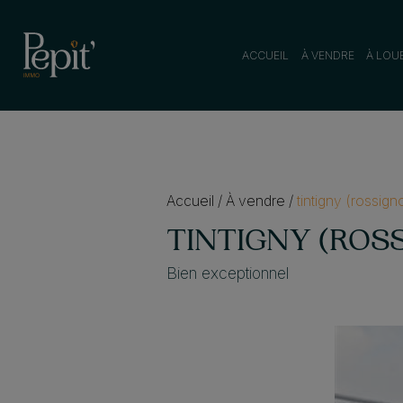
ACCUEIL
À VENDRE
À LOU
Accueil
/
À vendre
/
tintigny (rossign
TINTIGNY (ROS
Bien exceptionnel