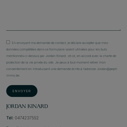
En envoyant ma demande de contact, je déclare accepter que mes
données complétées dans ce formulaire soient utilisées pour les buts
mentionnés ci-dessus par Jordan Kinard ; et ce, en accord avec la charte de
protection de la vie privée du site. Je peux à tout moment retirer mon
consentement en introduisant une demande écrite à l’adresse Jordan@pepit-
immo.be.
ENVOYER
JORDAN KINARD
Tél:
0474237552