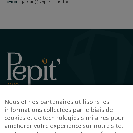
E-mail:
jordan@pepit-immo.be
Avenue de la Gare 12, 6720 Habay
Nous et nos partenaires utilisons les
+32 63 78 51 51
informations collectées par le biais de
info@pepit-immo.be
cookies et de technologies similaires pour
améliorer votre expérience sur notre site,