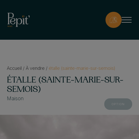
Accueil
/
À vendre
/
étalle (sainte-marie-sur-semois)
ÉTALLE (SAINTE-MARIE-SUR-
SEMOIS)
Maison
OPTION