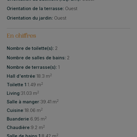
Orientation de la terrasse:
Ouest
Orientation du jardin:
Ouest
En chiffres
Nombre de toilette(s):
2
Nombre de salles de bains:
2
Nombre de terrasse(s):
1
2
Hall d'entrée
:
18.3 m
2
Toilette 1
:
1.49 m
2
Living
:
31.03 m
2
Salle à manger
:
39.41 m
2
Cuisine
:
18.06 m
2
Buanderie
:
6.95 m
2
Chaudière
:
9.2 m
2
Salle de bains 1
:
8.42 m