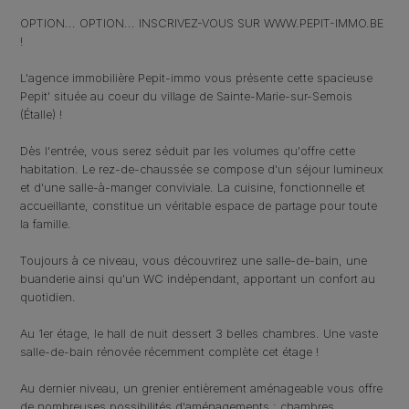
OPTION... OPTION... INSCRIVEZ-VOUS SUR WWW.PEPIT-IMMO.BE
!
L'agence immobilière Pepit-immo vous présente cette spacieuse
Pepit' située au coeur du village de Sainte-Marie-sur-Semois
(Étalle) !
Dès l'entrée, vous serez séduit par les volumes qu'offre cette
habitation. Le rez-de-chaussée se compose d'un séjour lumineux
et d'une salle-à-manger conviviale. La cuisine, fonctionnelle et
accueillante, constitue un véritable espace de partage pour toute
la famille.
Toujours à ce niveau, vous découvrirez une salle-de-bain, une
buanderie ainsi qu'un WC indépendant, apportant un confort au
quotidien.
Au 1er étage, le hall de nuit dessert 3 belles chambres. Une vaste
salle-de-bain rénovée récemment complète cet étage !
Au dernier niveau, un grenier entièrement aménageable vous offre
de nombreuses possibilités d'aménagements : chambres