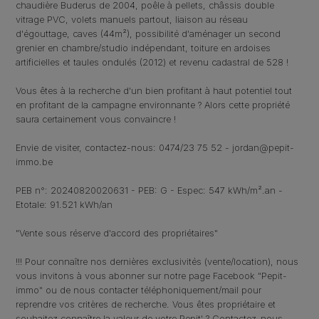
chaudière Buderus de 2004, poêle à pellets, châssis double
vitrage PVC, volets manuels partout, liaison au réseau
d'égouttage, caves (44m²), possibilité d'aménager un second
grenier en chambre/studio indépendant, toiture en ardoises
artificielles et taules ondulés (2012) et revenu cadastral de 528 !
Vous êtes à la recherche d'un bien profitant à haut potentiel tout
en profitant de la campagne environnante ? Alors cette propriété
saura certainement vous convaincre !
Envie de visiter, contactez-nous: 0474/23 75 52 - jordan@pepit-
immo.be
PEB n°: 20240820020631 - PEB: G - Espec: 547 kWh/m².an -
Etotale: 91.521 kWh/an
"Vente sous réserve d'accord des propriétaires"
!!! Pour connaître nos dernières exclusivités (vente/location), nous
vous invitons à vous abonner sur notre page Facebook "Pepit-
immo" ou de nous contacter téléphoniquement/mail pour
reprendre vos critères de recherche. Vous êtes propriétaire et
souhaitez connaître la valeur de votre Pepit' ? Contactez-nous