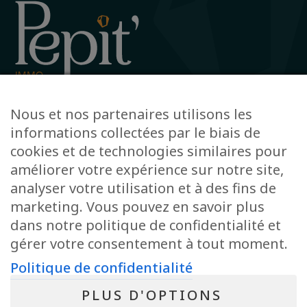
Avenue de la Gare 12, 6720 Habay
Nous et nos partenaires utilisons les
+32 63 78 51 51
informations collectées par le biais de
info@pepit-immo.be
cookies et de technologies similaires pour
améliorer votre expérience sur notre site,
analyser votre utilisation et à des fins de
marketing. Vous pouvez en savoir plus
POLITIQUE DE CONFIDENTIALITÉ
dans notre politique de confidentialité et
Conseiller immobilier agréé IPI sous le numéro 513.950 en Belgique
N° entreprise : BE-0804.021.122
gérer votre consentement à tout moment.
Instance de contrôle: IPI, rue du Luxembourg 16B, 1000 Bruxelles – Soumis
au code déontologique de l’ IPI
Politique de confidentialité
RC professionnelle et cautionnement via AXA Belgium SA – police n°
730.390.160
PLUS D'OPTIONS