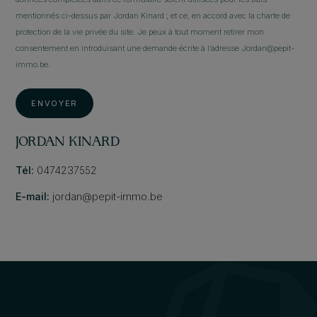
mentionnés ci-dessus par Jordan Kinard ; et ce, en accord avec la charte de
protection de la vie privée du site. Je peux à tout moment retirer mon
consentement en introduisant une demande écrite à l’adresse Jordan@pepit-
immo.be.
ENVOYER
JORDAN KINARD
Tél:
0474237552
E-mail:
jordan@pepit-immo.be