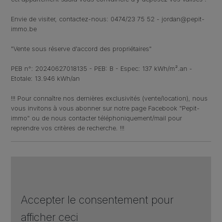
Envie de visiter, contactez-nous: 0474/23 75 52 - jordan@pepit-
immo.be
"Vente sous réserve d'accord des propriétaires"
PEB n°: 20240627018135 - PEB: B - Espec: 137 kWh/m².an -
Etotale: 13.946 kWh/an
!!! Pour connaître nos dernières exclusivités (vente/location), nous
vous invitons à vous abonner sur notre page Facebook "Pepit-
immo" ou de nous contacter téléphoniquement/mail pour
reprendre vos critères de recherche. !!!
Accepter le consentement pour
afficher ceci