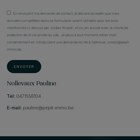
En envoyant ma demande de contact, je déclare accepter que mes
données complétées dans ce formulaire soient utilisées pour les buts
mentionnés ci-dessus par Jordan Kinard ; et ce, en accord avec la charte de
protection de la vie privée du site. Je peux à tout moment retirer mon
consentement en introduisant une demande écrite à l’adresse Jordan@pepit-
immo.be.
ENVOYER
Nollevaux Pauline
Tél:
0471558104
E-mail:
pauline@pepit-immo.be