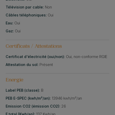
Télévision par cable:
Non
Câbles téléphoniques:
Oui
Eau:
Oui
Gaz:
Oui
Certificats / Attestations
Certificat d'électricité (oui/non):
Oui, non-conforme RGIE
Attestation du sol:
Présent
Energie
Label PEB (classe):
B
PEB E-SPEC (kwh/m²/an):
13946 kwh/m²/an
Emission CO2 (émission CO2):
26
E total (Kwh/an):
137 Kwh/an