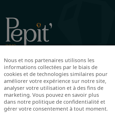
Avenue de la Gare 12, 6720 Habay
Nous et nos partenaires utilisons les
+32 63 78 51 51
informations collectées par le biais de
info@pepit-immo.be
cookies et de technologies similaires pour
améliorer votre expérience sur notre site,
analyser votre utilisation et à des fins de
marketing. Vous pouvez en savoir plus
POLITIQUE DE CONFIDENTIALITÉ
Conseiller immobilier agréé IPI sous le numéro 513.950 en Belgique
dans notre politique de confidentialité et
N° entreprise : BE-0804.021.122
gérer votre consentement à tout moment.
Instance de contrôle: IPI, rue du Luxembourg 16B, 1000 Bruxelles – Soumis