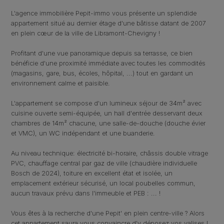
L'agence immobilière Pepit-immo vous présente un splendide
appartement situé au dernier étage d'une bâtisse datant de 2007
en plein cœur de la ville de Libramont-Chevigny !
Profitant d'une vue panoramique depuis sa terrasse, ce bien
bénéficie d'une proximité immédiate avec toutes les commodités
(magasins, gare, bus, écoles, hôpital, ...) tout en gardant un
environnement calme et paisible.
L'appartement se compose d'un lumineux séjour de 34m² avec
cuisine ouverte semi-équipée, un hall d'entrée desservant deux
chambres de 14m² chacune, une salle-de-douche (douche évier
et VMC), un WC indépendant et une buanderie.
Au niveau technique: électricité bi-horaire, châssis double vitrage
PVC, chauffage central par gaz de ville (chaudière individuelle
Bosch de 2024), toiture en excellent état et isolée, un
emplacement extérieur sécurisé, un local poubelles commun,
aucun travaux prévu dans l'immeuble et PEB : ... !
Vous êtes à la recherche d'une Pepit' en plein centre-ville ? Alors
cet appartement saura vous convaincre d'y déposez vos valises !