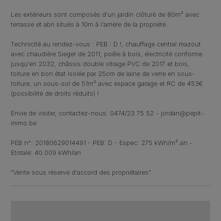
Les extérieurs sont composés d'un jardin clôturé de 80m² avec
terrasse et abri situés à 10m à l'arrière de la propriété.
Technicité au rendez-vous : PEB : D !, chauffage central mazout
avec chaudière Sieger de 2011, poêle à bois, électricité conforme
jusqu'en 2032, châssis double vitrage PVC de 2017 et bois,
toiture en bon état isolée par 25cm de laine de verre en sous-
toiture, un sous-sol de 51m² avec espace garage et RC de 453€
(possibilité de droits réduits) !
Envie de visiter, contactez-nous: 0474/23 75 52 - jordan@pepit-
immo.be
PEB n°: 20180629014491 - PEB: D - Espec: 275 kWh/m².an -
Etotale: 40.009 kWh/an
"Vente sous réserve d'accord des propriétaires"