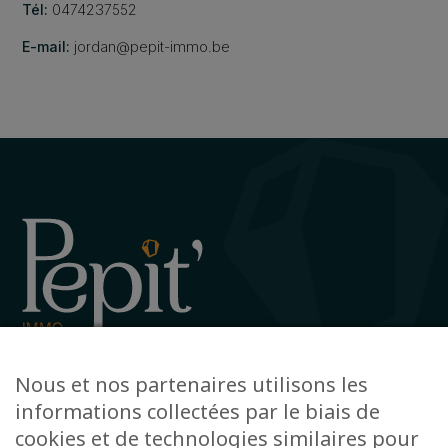
Tél:
0474237552
E-mail:
jordan@pepit-immo.be
Avenue de la Gare 12, 6720 Habay
Nous et nos partenaires utilisons les
+32 63 78 51 51
informations collectées par le biais de
info@pepit-immo.be
cookies et de technologies similaires pour