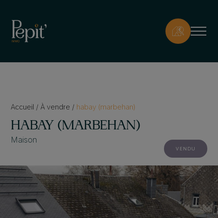
Accueil
/
À vendre
/
habay (marbehan)
HABAY (MARBEHAN)
Maison
VENDU