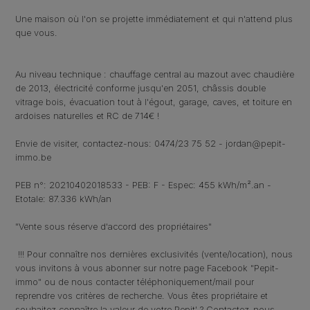
Une maison où l'on se projette immédiatement et qui n'attend plus
que vous.
Au niveau technique : chauffage central au mazout avec chaudière
de 2013, électricité conforme jusqu'en 2051, châssis double
vitrage bois, évacuation tout à l'égout
, garage, caves,
et toiture en
ardoises naturelles et RC de 714€ !
Envie de visiter, contactez-nous: 0474/23 75 52 - jordan@pepit-
immo.be
PEB n°: 20210402018533 - PEB: F - Espec: 455 kWh/m².an -
Etotale: 87.336 kWh/an
"Vente sous réserve d'accord des propriétaires"
!!! Pour connaître nos dernières exclusivités (vente/location), nous
vous invitons à vous abonner sur notre page Facebook "Pepit-
immo" ou de nous contacter téléphoniquement/mail pour
reprendre vos critères de recherche. Vous êtes propriétaire et
souhaitez connaître la valeur de votre Pepit' ? Contactez-nous