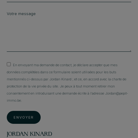
En envoyant ma demande de contact, je déclare accepter que mes
données complétées dans ce formulaire soient utilisées pour les buts
mentionnés ci-dessus par Jordan Kinard ; et ce, en accord avec la charte de
protection de la vie privée du site. Je peux à tout moment retirer mon
consentement en introduisant une demande écrite à l’adresse Jordan@pepit-
immo.be.
ENVOYER
JORDAN KINARD