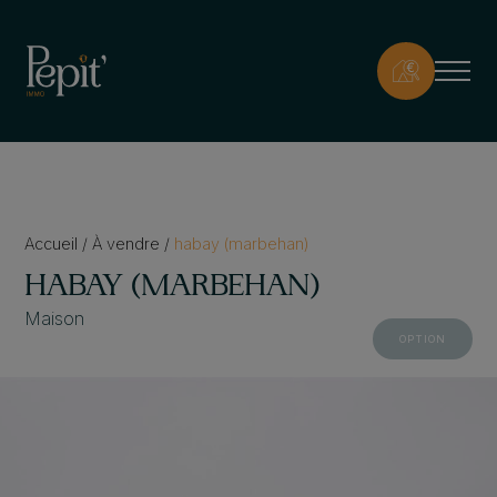
Accueil
/
À vendre
/
habay (marbehan)
HABAY (MARBEHAN)
Maison
OPTION