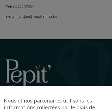
Tél:
0474237552
E-mail:
jordan@pepit-immo.be
Avenue de la Gare 12, 6720 Habay
Nous et nos partenaires utilisons les
+32 63 78 51 51
informations collectées par le biais de
info@pepit-immo.be