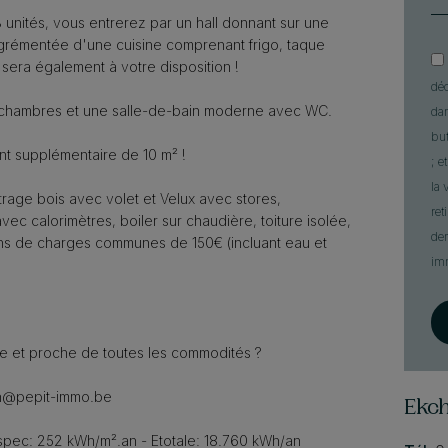
nités, vous entrerez par un hall donnant sur une
grémentée d'une cuisine comprenant frigo, taque
 sera également à votre disposition !
dé
 chambres et une salle-de-bain moderne avec WC.
dan
bu
t supplémentaire de 10 m² !
; e
la 
rage bois avec volet et Velux avec stores,
ret
ec calorimètres, boiler sur chaudière, toiture isolée,
dem
ons de charges communes de 150€ (incluant eau et
im
e et proche de toutes les commodités ?
ah@pepit-immo.be
Ekc
pec: 252 kWh/m².an - Etotale: 18.760 kWh/an