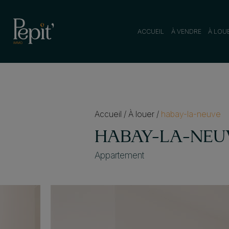
ACCUEIL
À VENDRE
À LOU
Accueil
/
À louer
/
habay-la-neuve
HABAY-LA-NEU
Appartement