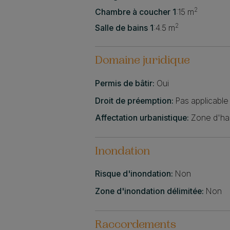
2
Chambre à coucher 1
:
15 m
2
Salle de bains 1
:
4.5 m
Domaine juridique
Permis de bâtir:
Oui
Droit de préemption:
Pas applicable
Affectation urbanistique:
Zone d'hab
Inondation
Risque d'inondation:
Non
Zone d'inondation délimitée:
Non
Raccordements