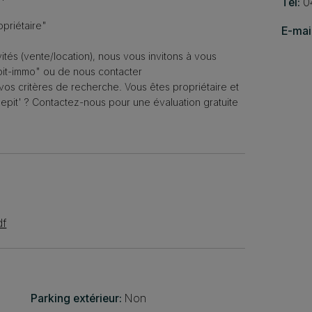
Tél:
0
priétaire"
E-mail
vités (vente/location), nous vous invitons à vous
it-immo" ou de nous contacter
os critères de recherche. Vous êtes propriétaire et
Pepit' ? Contactez-nous pour une évaluation gratuite
df
Parking extérieur:
Non