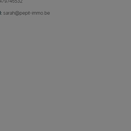
479746532
:
sarah@pepit-immo.be