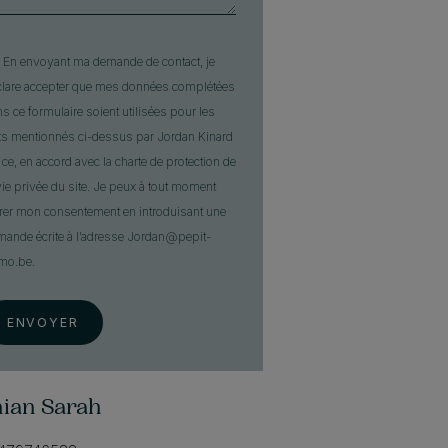
En envoyant ma demande de contact, je
clare accepter que mes données complétées
s ce formulaire soient utilisées pour les
ts mentionnés ci-dessus par Jordan Kinard
t ce, en accord avec la charte de protection de
vie privée du site. Je peux à tout moment
irer mon consentement en introduisant une
ande écrite à l’adresse Jordan@pepit-
mo.be.
ENVOYER
hian Sarah