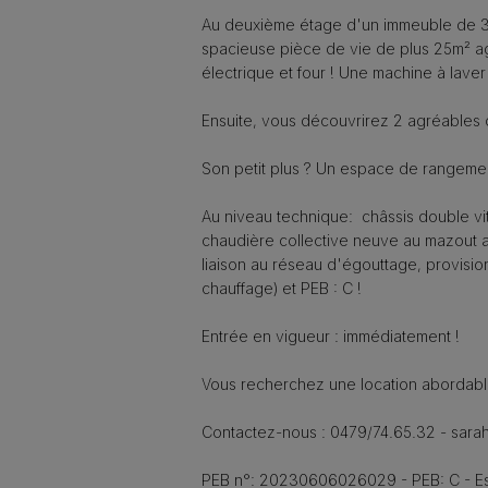
Au deuxième étage d'un immeuble de 3 u
spacieuse pièce de vie de plus 25m² a
électrique et four ! Une machine à laver
Ensuite, vous découvrirez 2 agréables
Son petit plus ? Un espace de rangemen
Au niveau technique: châssis double vit
chaudière collective neuve au mazout av
liaison au réseau d'égouttage, provisi
chauffage) et PEB : C !
Entrée en vigueur : immédiatement !
Vous recherchez une location abordabl
Contactez-nous : 0479/74.65.32 - sar
PEB n°: 20230606026029 - PEB: C - Es