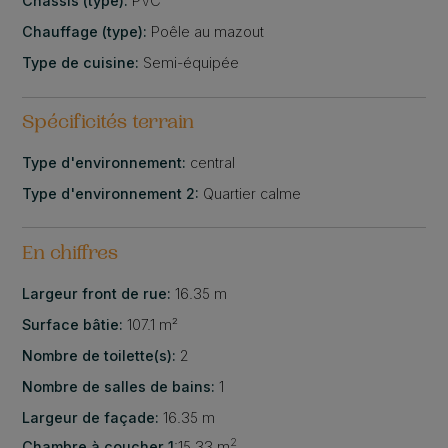
Châssis (type):
PVC
Chauffage (type):
Poêle au mazout
Type de cuisine:
Semi-équipée
Spécificités terrain
Type d'environnement:
central
Type d'environnement 2:
Quartier calme
En chiffres
Largeur front de rue:
16.35 m
Surface bâtie:
107.1 m²
Nombre de toilette(s):
2
Nombre de salles de bains:
1
Largeur de façade:
16.35 m
2
Chambre à coucher 1
:
15.33 m