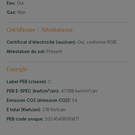
Eau:
Oui
Gaz:
Non
Certificats / Attestations
Certificat d'électricité (oui/non):
Oui, conforme RGIE
Attestation du sol:
Présent
Energie
Label PEB (classe):
C
PEB E-SPEC (kwh/m²/an):
47398 kwh/m²/an
Emission CO2 (émission CO2):
54
E total (Kwh/an):
218 Kwh/an
PEB code unique:
20240418010871