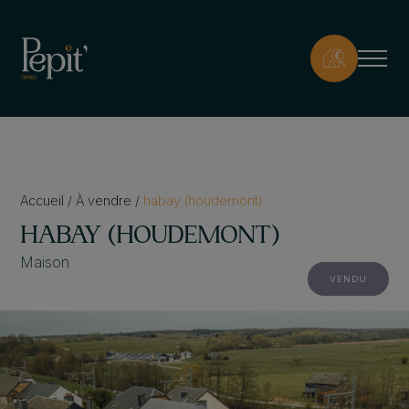
Accueil
/
À vendre
/
habay (houdemont)
HABAY (HOUDEMONT)
Maison
VENDU