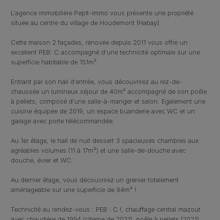
L'agence immobilière Pepit-immo vous présente une propriété
située au centre du village de Houdemont (Habay).
Cette maison 2 façades, rénovée depuis 2011 vous offre un
excellent PEB: C accompagné d'une technicité optimale sur une
superficie habitable de 151m².
Entrant par son hall d'entrée, vous découvrirez au rez-de-
chaussée un lumineux séjour de 40m² accompagné de son poêle
à pellets, composé d'une salle-à-manger et salon. Egalement une
cuisine équipée de 2019, un espace buanderie avec WC et un
garage avec porte télécommandée.
Au 1er étage, le hall de nuit dessert 3 spacieuses chambres aux
agréables volumes (11 à 17m²) et une salle-de-douche avec
douche, évier et WC.
Au dernier étage, vous découvrirez un grenier totalement
aménageable sur une superficie de 94m² !
Technicité au rendez-vous : PEB : C !, chauffage central mazout
avec chaudière de 1994 (citerne de 2021), poêle à pellets (2021),