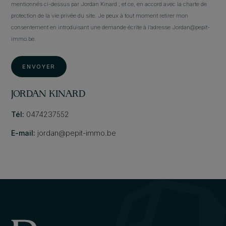
mentionnés ci-dessus par Jordan Kinard ; et ce, en accord avec la charte de
protection de la vie privée du site. Je peux à tout moment retirer mon
consentement en introduisant une demande écrite à l’adresse Jordan@pepit-
immo.be.
ENVOYER
JORDAN KINARD
Tél:
0474237552
E-mail:
jordan@pepit-immo.be