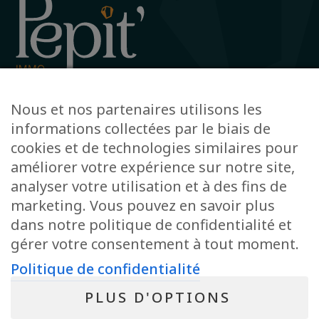
Avenue de la Gare 12, 6720 Habay
Nous et nos partenaires utilisons les
+32 63 78 51 51
informations collectées par le biais de
info@pepit-immo.be
cookies et de technologies similaires pour
améliorer votre expérience sur notre site,
analyser votre utilisation et à des fins de
marketing. Vous pouvez en savoir plus
POLITIQUE DE CONFIDENTIALITÉ
dans notre politique de confidentialité et
Conseiller immobilier agréé IPI sous le numéro 513.950 en Belgique
N° entreprise : BE-0804.021.122
gérer votre consentement à tout moment.
Instance de contrôle: IPI, rue du Luxembourg 16B, 1000 Bruxelles – Soumis
au code déontologique de l’ IPI
Politique de confidentialité
RC professionnelle et cautionnement via AXA Belgium SA – police n°
730.390.160
PLUS D'OPTIONS