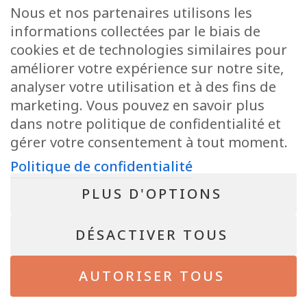
Avenue de la Gare 12, 6720 Habay
Nous et nos partenaires utilisons les
+32 63 78 51 51
informations collectées par le biais de
info@pepit-immo.be
cookies et de technologies similaires pour
améliorer votre expérience sur notre site,
analyser votre utilisation et à des fins de
marketing. Vous pouvez en savoir plus
POLITIQUE DE CONFIDENTIALITÉ
Conseiller immobilier agréé IPI sous le numéro 513.950 en Belgique
dans notre politique de confidentialité et
N° entreprise : BE-0804.021.122
gérer votre consentement à tout moment.
Instance de contrôle: IPI, rue du Luxembourg 16B, 1000 Bruxelles – Soumis
au code déontologique de l’ IPI
Politique de confidentialité
RC professionnelle et cautionnement via AXA Belgium SA – police n°
730.390.160
PLUS D'OPTIONS
NEWSLETTER
DÉSACTIVER TOUS
Bientôt disponible !
AUTORISER TOUS