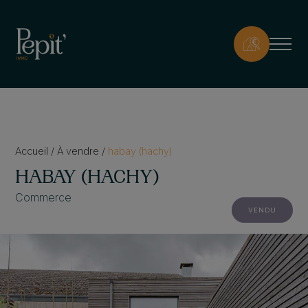
Accueil
/
À vendre
/
habay (hachy)
HABAY (HACHY)
Commerce
VENDU