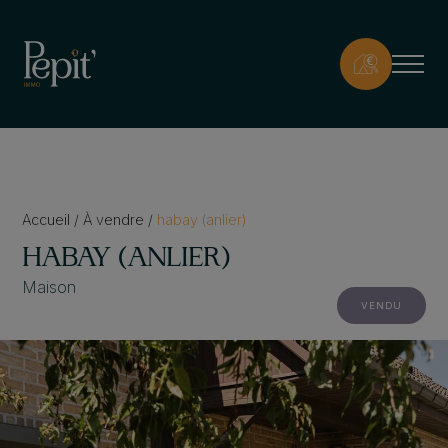
Accueil
/
À vendre
/
habay (anlier)
HABAY (ANLIER)
Maison
VENDU