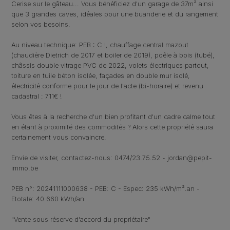
Cerise sur le gâteau... Vous bénéficiez d'un garage de 37m² ainsi
que 3 grandes caves, idéales pour une buanderie et du rangement
selon vos besoins.
Au niveau technique: PEB : C !, chauffage central mazout
(chaudière Dietrich de 2017 et boiler de 2019), poêle à bois (tubé),
châssis double vitrage PVC de 2022, volets électriques partout,
toiture en tuile béton isolée, façades en double mur isolé,
électricité conforme pour le jour de l'acte (bi-horaire) et revenu
cadastral : 711€ !
Vous êtes à la recherche d'un bien profitant d'un cadre calme tout
en étant à proximité des commodités ? Alors cette propriété saura
certainement vous convaincre.
Envie de visiter, contactez-nous: 0474/23.75.52 - jordan@pepit-
immo.be
PEB n°: 20241111000638 - PEB: C - Espec: 235 kWh/m².an -
Etotale: 40.660 kWh/an
"Vente sous réserve d'accord du propriétaire"