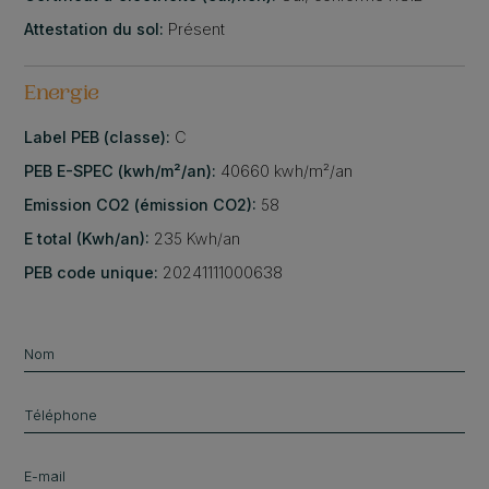
Attestation du sol:
Présent
Energie
Label PEB (classe):
C
PEB E-SPEC (kwh/m²/an):
40660 kwh/m²/an
Emission CO2 (émission CO2):
58
E total (Kwh/an):
235 Kwh/an
PEB code unique:
20241111000638