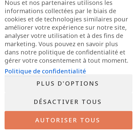
Nous et nos partenaires utilisons les
+32 63 78 51 51
informations collectées par le biais de
info@pepit-immo.be
cookies et de technologies similaires pour
améliorer votre expérience sur notre site,
analyser votre utilisation et à des fins de
marketing. Vous pouvez en savoir plus
POLITIQUE DE CONFIDENTIALITÉ
dans notre politique de confidentialité et
Conseiller immobilier agréé IPI sous le numéro 513.950 en Belgique
N° entreprise : BE-0804.021.122
gérer votre consentement à tout moment.
Instance de contrôle: IPI, rue du Luxembourg 16B, 1000 Bruxelles – Soumis
au code déontologique de l’ IPI
Politique de confidentialité
RC professionnelle et cautionnement via AXA Belgium SA – police n°
730.390.160
PLUS D'OPTIONS
NEWSLETTER
DÉSACTIVER TOUS
Bientôt disponible !
AUTORISER TOUS
© 2026 - Pepit immo - All Rights Reserved. Site de
Inside Communication