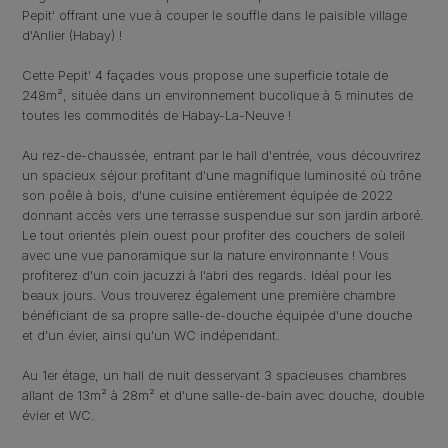
Pepit' offrant une vue à couper le souffle dans le paisible village
d'Anlier (Habay) !
Cette Pepit' 4 façades vous propose une superficie totale de
248m², située dans un environnement bucolique à 5 minutes de
toutes les commodités de Habay-La-Neuve !
Au rez-de-chaussée, entrant par le hall d'entrée, vous découvrirez
un spacieux séjour profitant d'une magnifique luminosité où trône
son poêle à bois, d'une cuisine entièrement équipée de 2022
donnant accès vers une terrasse suspendue sur son jardin arboré.
Le tout orientés plein ouest pour profiter des couchers de soleil
avec une vue panoramique sur la nature environnante ! Vous
profiterez d'un coin jacuzzi à l'abri des regards. I
déal pour les
beaux jours
. Vous trouverez également
une première chambre
bénéficiant de sa propre salle-de-douche équipée d'une douche
et d'un évier, ainsi qu'un WC indépendant.
Au 1er étage, un hall de nuit desservant 3 spacieuses chambres
allant de 13m² à 28m² et d'une salle-de-bain avec douche, double
évier et WC.