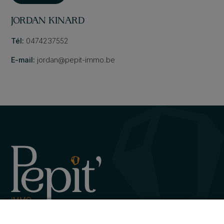
JORDAN KINARD
Tél:
0474237552
E-mail:
jordan@pepit-immo.be
Avenue de la Gare 12, 6720 Habay