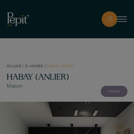
Accueil
/
À vendre
/
habay (anlier)
HABAY (ANLIER)
Maison
VENDU