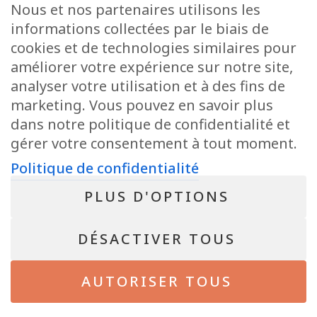
Nous et nos partenaires utilisons les
+32 63 78 51 51
informations collectées par le biais de
info@pepit-immo.be
cookies et de technologies similaires pour
améliorer votre expérience sur notre site,
analyser votre utilisation et à des fins de
marketing. Vous pouvez en savoir plus
POLITIQUE DE CONFIDENTIALITÉ
dans notre politique de confidentialité et
Conseiller immobilier agréé IPI sous le numéro 513.950 en Belgique
N° entreprise : BE-0804.021.122
gérer votre consentement à tout moment.
Instance de contrôle: IPI, rue du Luxembourg 16B, 1000 Bruxelles – Soumis
au code déontologique de l’ IPI
Politique de confidentialité
RC professionnelle et cautionnement via AXA Belgium SA – police n°
730.390.160
PLUS D'OPTIONS
NEWSLETTER
DÉSACTIVER TOUS
Bientôt disponible !
AUTORISER TOUS