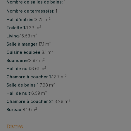
Nombre de salles de bains:
1
Nombre de terrasse(s):
1
2
Hall d'entrée
:
3.25 m
2
Toilette 1
:
1.23 m
2
Living
:
16.58 m
2
Salle à manger
:
17.1 m
2
Cuisine équipée
:
8.1 m
2
Buanderie
:
3.97 m
2
Hall de nuit
:
6.61 m
2
Chambre à coucher 1
:
12.7 m
2
Salle de bains 1
:
7.98 m
2
Hall de nuit
:
6.59 m
2
Chambre à coucher 2
:
13.29 m
2
Bureau
:
8.19 m
Divers