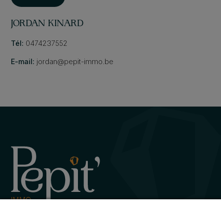
JORDAN KINARD
Tél:
0474237552
E-mail:
jordan@pepit-immo.be
Avenue de la Gare 12, 6720 Habay