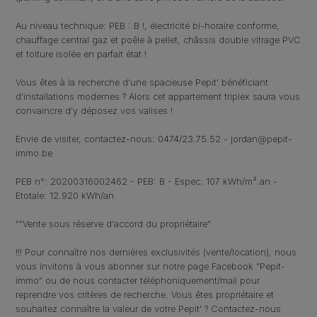
Au niveau technique: PEB : B !, électricité bi-horaire conforme,
chauffage central gaz et poêle à pellet, châssis double vitrage PVC
et toiture isolée en parfait état !
Vous êtes à la recherche d'une spacieuse Pepit' bénéficiant
d'installations modernes ? Alors cet appartement triplex saura vous
convaincre d'y déposez vos valises !
Envie de visiter, contactez-nous: 0474/23.75.52 - jordan@pepit-
immo.be
PEB n°: 20200316002462 - PEB: B - Espec: 107 kWh/m².an -
Etotale: 12.920 kWh/an
""Vente sous réserve d'accord du propriétaire"
!!! Pour connaître nos dernières exclusivités (vente/location), nous
vous invitons à vous abonner sur notre page Facebook "Pepit-
immo" ou de nous contacter téléphoniquement/mail pour
reprendre vos critères de recherche. Vous êtes propriétaire et
souhaitez connaître la valeur de votre Pepit' ? Contactez-nous