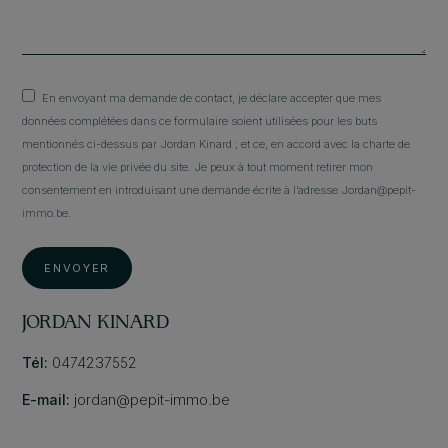
En envoyant ma demande de contact, je déclare accepter que mes
données complétées dans ce formulaire soient utilisées pour les buts
mentionnés ci-dessus par Jordan Kinard ; et ce, en accord avec la charte de
protection de la vie privée du site. Je peux à tout moment retirer mon
consentement en introduisant une demande écrite à l’adresse Jordan@pepit-
immo.be.
ENVOYER
JORDAN KINARD
Tél:
0474237552
E-mail:
jordan@pepit-immo.be