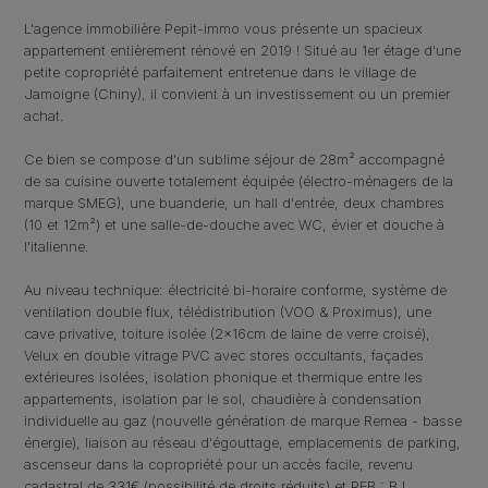
L'agence immobilière Pepit-immo vous présente un spacieux
appartement entièrement rénové en 2019 ! Situé au 1er étage d'une
petite copropriété parfaitement entretenue dans le village de
Jamoigne (Chiny), il convient à un investissement ou un premier
achat.
Ce bien se compose d'un sublime séjour de 28m² accompagné
de sa cuisine ouverte totalement équipée (électro-ménagers de la
marque SMEG), une buanderie, un hall d'entrée, deux chambres
(10 et 12m²) et une salle-de-douche avec WC, évier et douche à
l'italienne.
Au niveau technique: électricité bi-horaire conforme, système de
ventilation double flux, télédistribution (VOO & Proximus), une
cave privative, toiture isolée (2x16cm de laine de verre croisé),
Velux en double vitrage PVC avec stores occultants, façades
extérieures isolées, isolation phonique et thermique entre les
appartements, isolation par le sol, chaudière à condensation
individuelle au gaz (nouvelle génération de marque Remea - basse
énergie), liaison au réseau d'égouttage, emplacements de parking,
ascenseur dans la copropriété pour un accès facile, revenu
cadastral de 331€ (possibilité de droits réduits) et PEB : B !