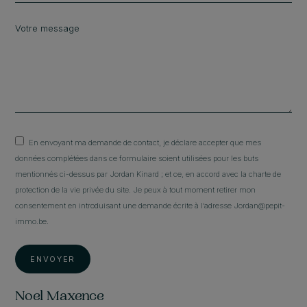
En envoyant ma demande de contact, je déclare accepter que mes
données complétées dans ce formulaire soient utilisées pour les buts
mentionnés ci-dessus par Jordan Kinard ; et ce, en accord avec la charte de
protection de la vie privée du site. Je peux à tout moment retirer mon
consentement en introduisant une demande écrite à l’adresse Jordan@pepit-
immo.be.
ENVOYER
Noel Maxence