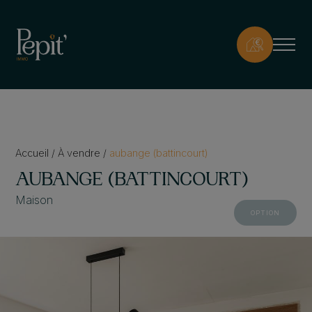
Accueil
/
À vendre
/
aubange (battincourt)
AUBANGE (BATTINCOURT)
Maison
OPTION