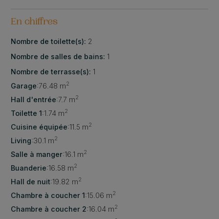
En chiffres
Nombre de toilette(s):
2
Nombre de salles de bains:
1
Nombre de terrasse(s):
1
2
Garage
:
76.48 m
2
Hall d'entrée
:
7.7 m
2
Toilette 1
:
1.74 m
2
Cuisine équipée
:
11.5 m
2
Living
:
30.1 m
2
Salle à manger
:
16.1 m
2
Buanderie
:
16.58 m
2
Hall de nuit
:
19.82 m
2
Chambre à coucher 1
:
15.06 m
2
Chambre à coucher 2
:
16.04 m