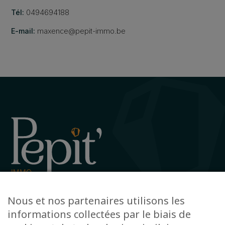
Tél:
0494694188
E-mail:
maxence@pepit-immo.be
Avenue de la Gare 12, 6720 Habay
Nous et nos partenaires utilisons les
+32 63 78 51 51
informations collectées par le biais de
info@pepit-immo.be