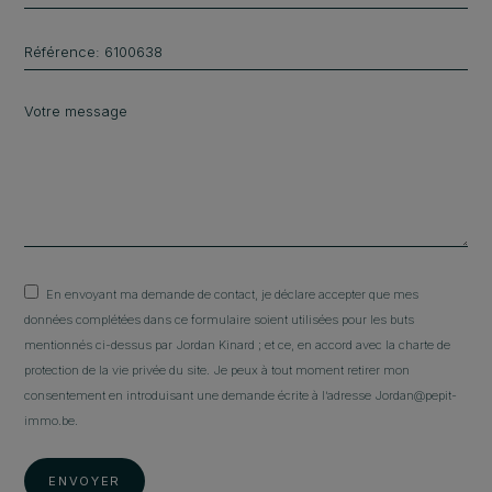
En envoyant ma demande de contact, je déclare accepter que mes
données complétées dans ce formulaire soient utilisées pour les buts
mentionnés ci-dessus par Jordan Kinard ; et ce, en accord avec la charte de
protection de la vie privée du site. Je peux à tout moment retirer mon
consentement en introduisant une demande écrite à l’adresse Jordan@pepit-
immo.be.
ENVOYER