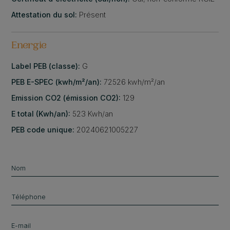
Attestation du sol:
Présent
Energie
Label PEB (classe):
G
PEB E-SPEC (kwh/m²/an):
72526 kwh/m²/an
Emission CO2 (émission CO2):
129
E total (Kwh/an):
523 Kwh/an
PEB code unique:
20240621005227