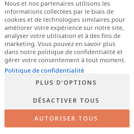
Nous et nos partenaires utilisons les
+32 63 78 51 51
informations collectées par le biais de
info@pepit-immo.be
cookies et de technologies similaires pour
améliorer votre expérience sur notre site,
analyser votre utilisation et à des fins de
marketing. Vous pouvez en savoir plus
POLITIQUE DE CONFIDENTIALITÉ
Conseiller immobilier agréé IPI sous le numéro 513.950 en Belgique
dans notre politique de confidentialité et
N° entreprise : BE-0804.021.122
gérer votre consentement à tout moment.
Instance de contrôle: IPI, rue du Luxembourg 16B, 1000 Bruxelles – Soumis
au code déontologique de l’ IPI
Politique de confidentialité
RC professionnelle et cautionnement via AXA Belgium SA – police n°
730.390.160
PLUS D'OPTIONS
NEWSLETTER
DÉSACTIVER TOUS
Bientôt disponible !
AUTORISER TOUS