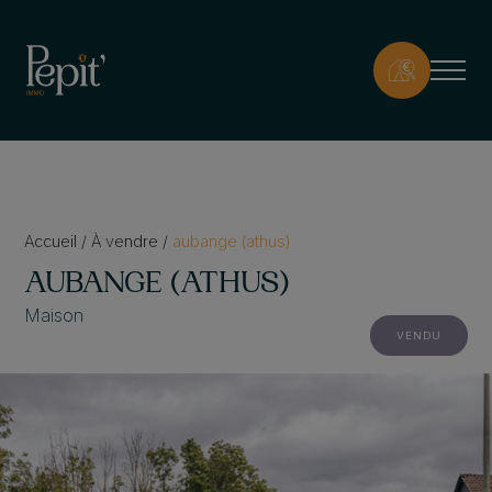
Accueil
/
À vendre
/
aubange (athus)
AUBANGE (ATHUS)
Maison
VENDU