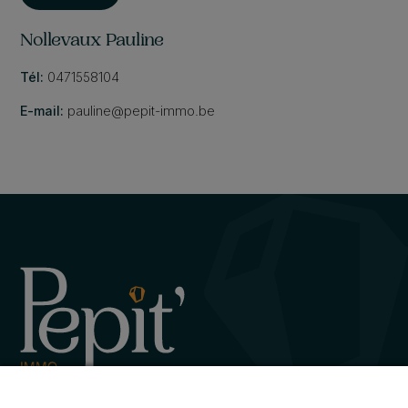
Nollevaux Pauline
Tél:
0471558104
E-mail:
pauline@pepit-immo.be
Avenue de la Gare 12, 6720 Habay