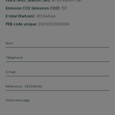
PEB E-SPEC (kwh/m²/an):
87105 kwh/m²/an
Emission CO2 (émission CO2):
102
E total (Kwh/an):
413 Kwh/an
PEB code unique:
20250325014284