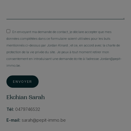
En envoyant ma demande de contact, je déclare accepter que mes
données complétées dans ce formulaire soient utilisées pour les buts
mentionnés ci-dessus par Jordan Kinard ; et ce, en accord avec la charte de
protection de la vie privée du site. Je peux à tout moment retirer mon
consentement en introduisant une demande écrite à l’adresse Jordan@pepit-
immo.be.
ENVOYER
Ekchian Sarah
Tél:
0479746532
E-mail:
sarah@pepit-immo.be