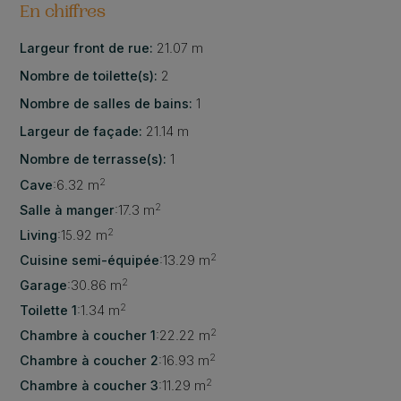
En chiffres
Largeur front de rue:
21.07 m
Nombre de toilette(s):
2
Nombre de salles de bains:
1
Largeur de façade:
21.14 m
Nombre de terrasse(s):
1
2
Cave
:
6.32 m
2
Salle à manger
:
17.3 m
2
Living
:
15.92 m
2
Cuisine semi-équipée
:
13.29 m
2
Garage
:
30.86 m
2
Toilette 1
:
1.34 m
2
Chambre à coucher 1
:
22.22 m
2
Chambre à coucher 2
:
16.93 m
2
Chambre à coucher 3
:
11.29 m