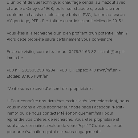
D'un point de vue technique: chauffage central au mazout avec
chaudière Ciney de 1968, boiler sur chaudière, électricité non-
conforme, châssis simple vitrage bois et PVC, liaison au réseau
d'égouttage, PEB : E et toiture en ardoises artificielles de 2015 !
Vous êtes à la recherche d'un bien profitant d'un potentiel infini ?
Alors cette propriété saura certainement vous convaincre !
Envie de visiter, contactez-nous: 0479/74.65.32 - sarah@pepit-
immo.be
PEB n°: 20250325014284 - PEB: E - Espec: 413 kWh/m².an -
Etotale: 87.105 kWh/an
"Vente sous réserve d'accord des propriétaires"
!!! Pour connaître nos dernières exclusivités (vente/location), nous
vous invitons à vous abonner sur notre page Facebook "Pepit-
immo" ou de nous contacter téléphoniquement/mail pour
reprendre vos critères de recherche. Vous êtes propriétaire et
souhaitez connaître la valeur de votre Pepit' ? Contactez-nous
pour une évaluation gratuite et sans engagement !!!