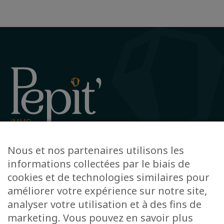
Avenue de la Gare 12, 6720 Habay
Nous et nos partenaires utilisons les
+32 63 78 51 51
informations collectées par le biais de
info@pepit-immo.be
cookies et de technologies similaires pour
améliorer votre expérience sur notre site,
analyser votre utilisation et à des fins de
marketing. Vous pouvez en savoir plus
POLITIQUE DE CONFIDENTIALITÉ