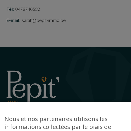
Tél:
0479746532
E-mail:
sarah@pepit-immo.be
Avenue de la Gare 12, 6720 Habay
Nous et nos partenaires utilisons les
+32 63 78 51 51
informations collectées par le biais de
info@pepit-immo.be