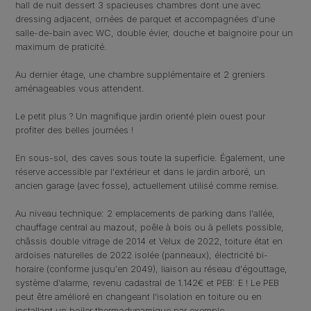
hall de nuit dessert 3 spacieuses chambres dont une avec
dressing adjacent, ornées de parquet et accompagnées d'une
salle-de-bain avec WC, double évier, douche et baignoire pour un
maximum de praticité.
Au dernier étage, une chambre supplémentaire et 2 greniers
aménageables vous attendent.
Le petit plus ? Un magnifique jardin orienté plein ouest pour
profiter des belles journées !
En sous-sol, des caves sous toute la superficie. Également, une
réserve accessible par l'extérieur et dans le jardin arboré, un
ancien garage (avec fosse), actuellement utilisé comme remise.
Au niveau technique: 2 emplacements de parking dans l'allée,
chauffage central au mazout, poêle à bois ou à pellets possible,
châssis double vitrage de 2014 et Velux de 2022, toiture état en
ardoises naturelles de 2022 isolée (panneaux), électricité bi-
horaire (conforme jusqu'en 2049), liaison au réseau d'égouttage,
système d'alarme, revenu cadastral de 1.142€ et PEB: E ! Le PEB
peut être amélioré en changeant l'isolation en toiture ou en
installant un boiler thermodynamique par exemple.