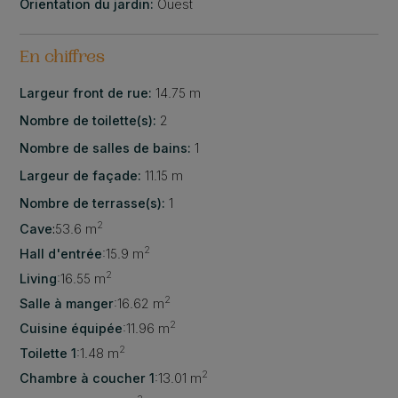
Orientation du jardin:
Ouest
En chiffres
Largeur front de rue:
14.75 m
Nombre de toilette(s):
2
Nombre de salles de bains:
1
Largeur de façade:
11.15 m
Nombre de terrasse(s):
1
2
Cave
:
53.6 m
2
Hall d'entrée
:
15.9 m
2
Living
:
16.55 m
2
Salle à manger
:
16.62 m
2
Cuisine équipée
:
11.96 m
2
Toilette 1
:
1.48 m
2
Chambre à coucher 1
:
13.01 m