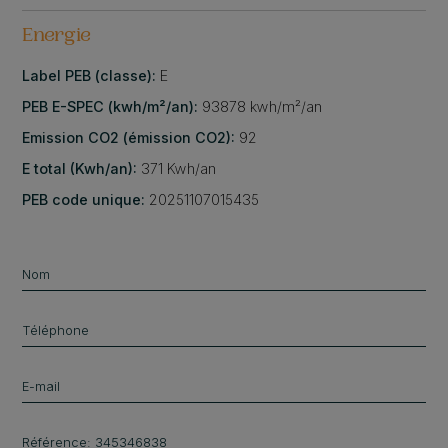
Energie
Label PEB (classe):
E
PEB E-SPEC (kwh/m²/an):
93878 kwh/m²/an
Emission CO2 (émission CO2):
92
E total (Kwh/an):
371 Kwh/an
PEB code unique:
20251107015435