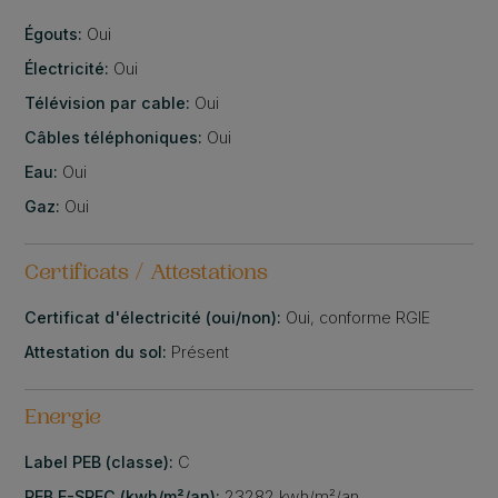
Égouts:
Oui
Électricité:
Oui
Télévision par cable:
Oui
Câbles téléphoniques:
Oui
Eau:
Oui
Gaz:
Oui
Certificats / Attestations
Certificat d'électricité (oui/non):
Oui, conforme RGIE
Attestation du sol:
Présent
Energie
Label PEB (classe):
C
PEB E-SPEC (kwh/m²/an):
23282 kwh/m²/an