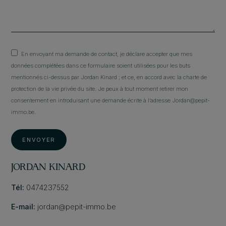
En envoyant ma demande de contact, je déclare accepter que mes
données complétées dans ce formulaire soient utilisées pour les buts
mentionnés ci-dessus par Jordan Kinard ; et ce, en accord avec la charte de
protection de la vie privée du site. Je peux à tout moment retirer mon
consentement en introduisant une demande écrite à l’adresse Jordan@pepit-
immo.be.
ENVOYER
JORDAN KINARD
Tél:
0474237552
E-mail:
jordan@pepit-immo.be