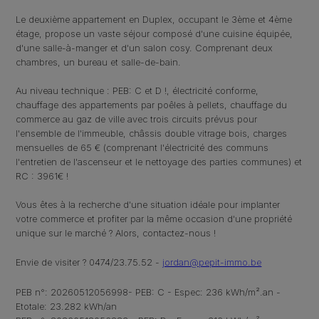
Le deuxième appartement en Duplex, occupant le 3ème et 4ème
étage, propose
un vaste séjour composé d'une cuisine équipée,
d'une salle-à-manger et d'un salon cosy
. Comprenant deux
chambres, un bureau et salle-de-bain.
Au niveau technique : PEB: C et D !, électricité conforme,
chauffage des appartements par poêles à pellets, chauffage du
commerce au gaz de ville avec trois circuits prévus pour
l'ensemble de l'immeuble, châssis double vitrage bois, charges
mensuelles de 65 € (comprenant l'électricité des communs
l'entretien de l'ascenseur et le nettoyage des parties communes) et
RC : 3961€ !
Vous êtes à la recherche d'une situation idéale pour implanter
votre commerce et profiter par la même occasion d'une propriété
unique sur le marché ? Alors, contactez-nous !
Envie de visiter ? 0474/23.75.52 -
jordan@pepit-immo.be
PEB n°: 20260512056998- PEB: C - Espec: 236 kWh/m².an -
Etotale: 23.282 kWh/an