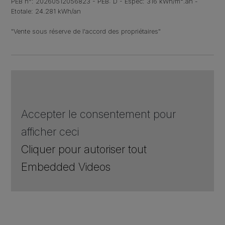
PEB n°: 20260512056823 - PEB: D - Espec: 316 kWh/m².an -
Etotale: 24.281 kWh/an
"Vente sous réserve de l'accord des propriétaires"
Accepter le consentement pour
afficher ceci
Cliquer pour autoriser tout
Embedded Videos