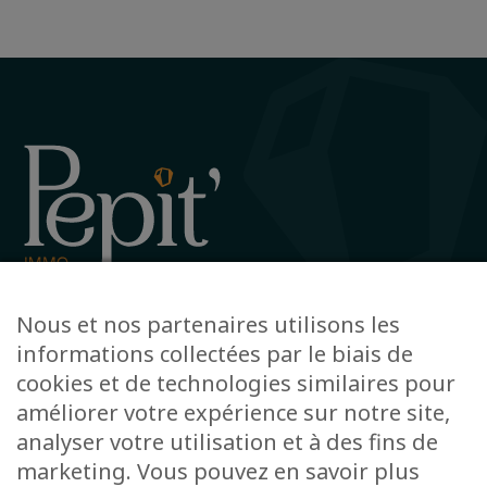
Avenue de la Gare 12, 6720 Habay
Nous et nos partenaires utilisons les
+32 63 78 51 51
informations collectées par le biais de
info@pepit-immo.be
cookies et de technologies similaires pour
améliorer votre expérience sur notre site,
analyser votre utilisation et à des fins de
marketing. Vous pouvez en savoir plus
POLITIQUE DE CONFIDENTIALITÉ