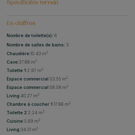
Spécificités terrain
En chiffres
Nombre de toilette(s):
6
Nombre de salles de bains:
3
2
Chaudière
:
10.43 m
2
Cave
:
37.88 m
2
Toilette 1
:
2.97 m
2
Espace commercial
:
53.55 m
2
Espace commercial
:
58.58 m
2
Living
:
40.27 m
2
Chambre à coucher 1
:
17.86 m
2
Toilette 2
:
2.24 m
2
Cuisine
:
5.69 m
2
Living
:
34.51 m